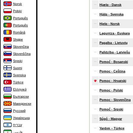
Norsk
Hjælp - Dansk
Polski
Hjälp - Svenska
Português
Hjelp - Norsk
Português
Română
Laguntza - Euskara
Shqipe
Pagalba - Lietuvių
Slovenčina
Palīdzība - Latviešu
Slovenščina
Srpski
Pomoć - Bosanski
Suomi
Pomoc - Ceština
Svenska
Pomoc - Hrvatski
Türkçe
Ελληνικά
Pomoc - Polski
Български
Pomoc - Slovenčina
Македонски
Pomoć - Srpski
Русский
Українська
Súgó - Magyar
עברית
Yardım – Türkçe
فارسی