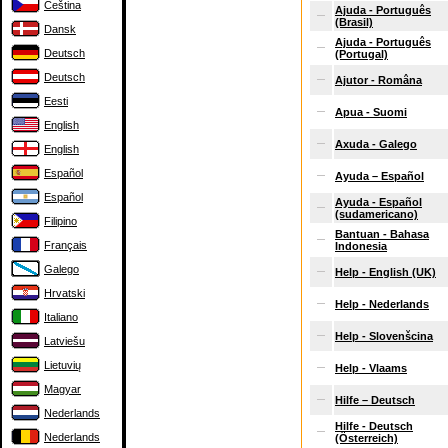
Čeština
Ajuda - Português
(Brasil)
Dansk
Ajuda - Português
Deutsch
(Portugal)
Deutsch
Ajutor - Româna
Eesti
Apua - Suomi
English
Axuda - Galego
English
Español
Ayuda – Español
Español
Ayuda - Español
(sudamericano)
Filipino
Bantuan - Bahasa
Français
Indonesia
Galego
Help - English (UK)
Hrvatski
Help - Nederlands
Italiano
Help - Slovenšcina
Latviešu
Lietuvių
Help - Vlaams
Magyar
Hilfe – Deutsch
Nederlands
Hilfe - Deutsch
Nederlands
(Österreich)