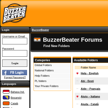
Login
BuzzerBeater
Username or Email:
BuzzerBeater Forums
Find New Folders
Password
Categories
Available Folders
Global Folders
Folder Name
National Folders
Help - English
Help Folders
Forgot Password?
PL folders
Abi - Eesti
Languages
Your Private Folders
Aide – Français
Bahasa Ind.
Aiuto – Italiano
Bosanski
Català
Ajuda - Català