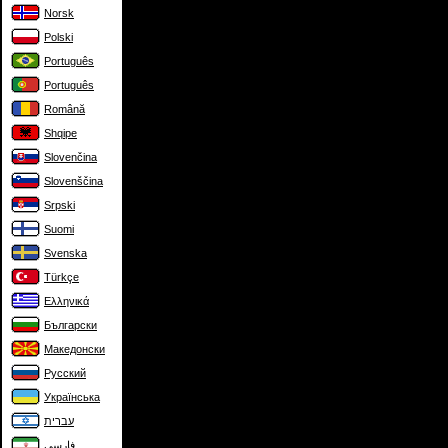
Norsk
Polski
Português
Português
Română
Shqipe
Slovenčina
Slovenščina
Srpski
Suomi
Svenska
Türkçe
Ελληνικά
Български
Македонски
Русский
Українська
עברית
فارسی