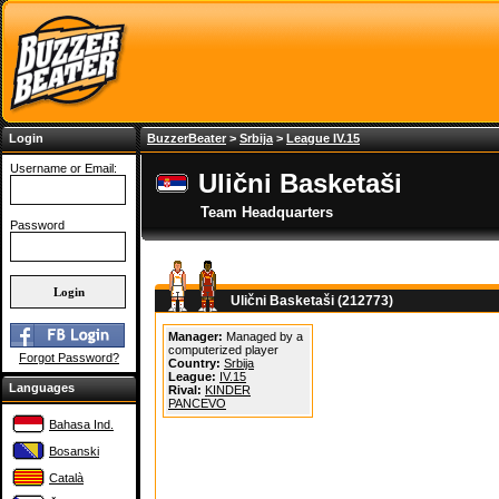
Login
BuzzerBeater
>
Srbija
>
League IV.15
Username or Email:
Ulični Basketaši
Team Headquarters
Password
Ulični Basketaši (212773)
Manager:
Managed by a
computerized player
Forgot Password?
Country:
Srbija
League:
IV.15
Languages
Rival:
KINDER
PANCEVO
Bahasa Ind.
Bosanski
Català