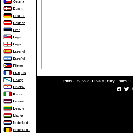
Čeština
Dansk
Deutsch
Deutsch
Eesti
English
English
Español
Español
Filipino
Français
Galego
Terms Of Service
|
Privacy Policy
|
Rules of 
Hrvatski
|
|
Italiano
Latviešu
Lietuvių
Magyar
Nederlands
Nederlands