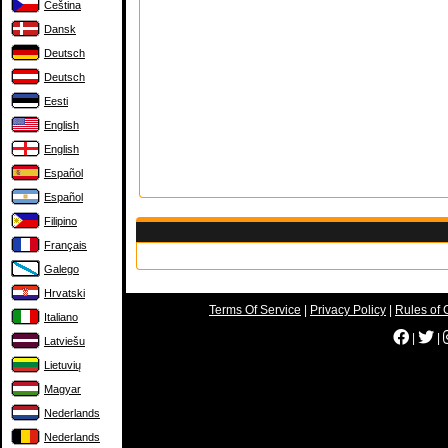
Čeština
Dansk
Deutsch
Deutsch
Eesti
English
English
Español
Español
Filipino
Français
Galego
Hrvatski
Terms Of Service
|
Privacy Policy
|
Rules of 
Italiano
|
|
Latviešu
Lietuvių
Magyar
Nederlands
Nederlands