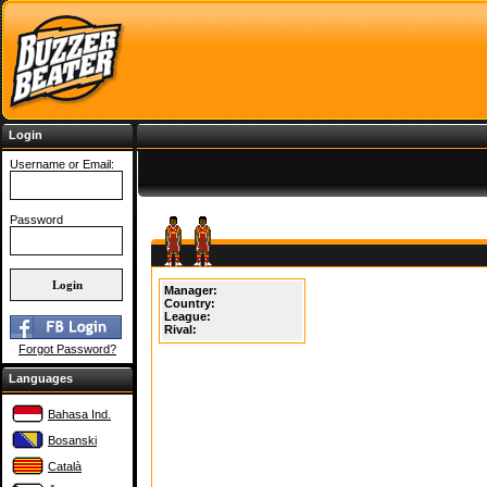
Login
Username or Email:
Password
Manager:
Country:
League:
Rival:
Forgot Password?
Languages
Bahasa Ind.
Bosanski
Català