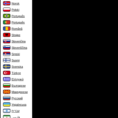
Norsk
Polski
Português
Português
Română
Shqipe
Slovenčina
Slovenščina
Srpski
Suomi
Svenska
Türkçe
Ελληνικά
Български
Македонски
Русский
Українська
עברית
فارسی