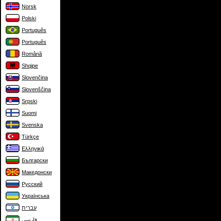
Norsk
Polski
Português
Português
Română
Shqipe
Slovenčina
Slovenščina
Srpski
Suomi
Svenska
Türkçe
Ελληνικά
Български
Македонски
Русский
Українська
עברית
فارسی