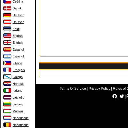
Čeština
Dansk
Deutsch
Deutsch
Eesti
English
English
Español
Español
Filipino
Français
Galego
Hrvatski
Terms Of Service
|
Privacy Policy
|
Rules of 
Italiano
|
|
Latviešu
Lietuvių
Magyar
Nederlands
Nederlands