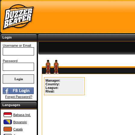
Login
Username or Email:
Password
Manager:
Country:
League:
Rival:
Forgot Password?
Languages
Bahasa Ind.
Bosanski
Català