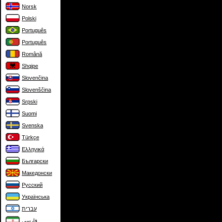
Norsk
Polski
Português
Português
Română
Shqipe
Slovenčina
Slovenščina
Srpski
Suomi
Svenska
Türkçe
Ελληνικά
Български
Македонски
Русский
Українська
עברית
فارسی