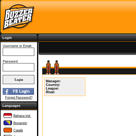
Login
Username or Email:
Password
Manager:
Country:
League:
Rival:
Forgot Password?
Languages
Bahasa Ind.
Bosanski
Català