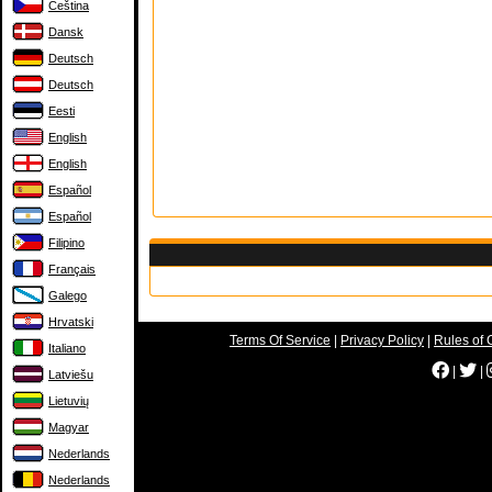
Čeština
Dansk
Deutsch
Deutsch
Eesti
English
English
Español
Español
Filipino
Français
Galego
Hrvatski
Terms Of Service
|
Privacy Policy
|
Rules of 
Italiano
|
|
Latviešu
Lietuvių
Magyar
Nederlands
Nederlands