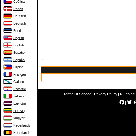
Čeština
Dansk
Deutsch
Deutsch
Eesti
English
English
Español
Español
Filipino
Français
Galego
Hrvatski
Terms Of Service
|
Privacy Policy
|
Rules of 
Italiano
|
|
Latviešu
Lietuvių
Magyar
Nederlands
Nederlands