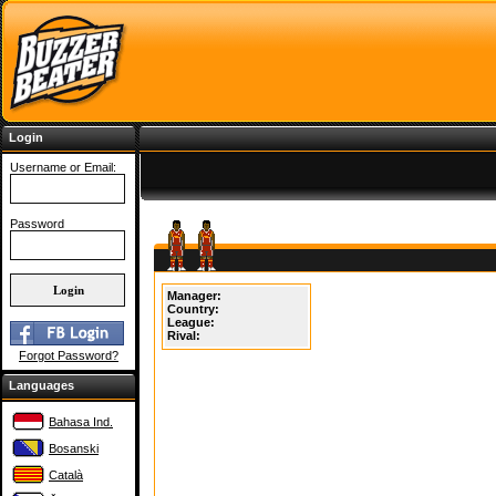
Login
Username or Email:
Password
Manager:
Country:
League:
Rival:
Forgot Password?
Languages
Bahasa Ind.
Bosanski
Català