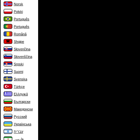
Norsk
Polski
Português
Português
Română
Shqipe
Slovenčina
Slovenščina
Srpski
Suomi
Svenska
Türkçe
Ελληνικά
Български
Македонски
Русский
Українська
עברית
فارسی