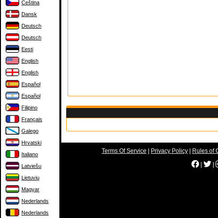
Čeština
Dansk
Deutsch
Deutsch
Eesti
English
English
Español
Español
Filipino
Français
Galego
Hrvatski
Terms Of Service
|
Privacy Policy
|
Rules of 
Italiano
|
|
Latviešu
Lietuvių
Magyar
Nederlands
Nederlands