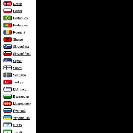
Norsk
Polski
Português
Português
Română
Shqipe
Slovenčina
Slovenščina
Srpski
Suomi
Svenska
Türkçe
Ελληνικά
Български
Македонски
Русский
Українська
עברית
فارسی