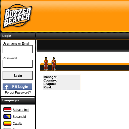
Login
Username or Email:
Password
Manager:
Country:
League:
Rival:
Forgot Password?
Languages
Bahasa Ind.
Bosanski
Català