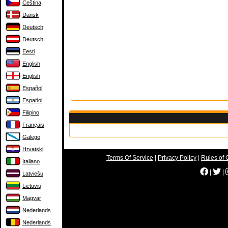
Čeština
Dansk
Deutsch
Deutsch
Eesti
English
English
Español
Español
Filipino
Français
Galego
Hrvatski
Terms Of Service
|
Privacy Policy
|
Rules of 
Italiano
|
|
Latviešu
Lietuvių
Magyar
Nederlands
Nederlands