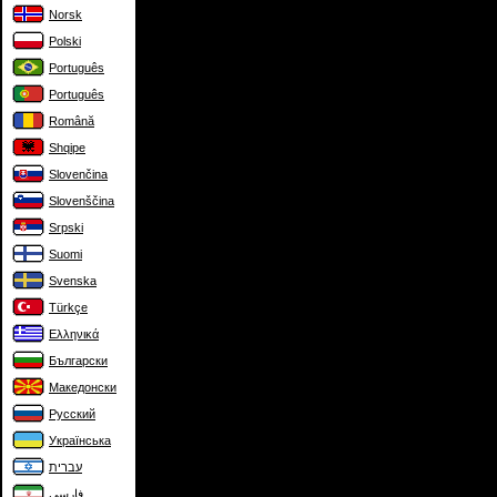
Norsk
Polski
Português
Português
Română
Shqipe
Slovenčina
Slovenščina
Srpski
Suomi
Svenska
Türkçe
Ελληνικά
Български
Македонски
Русский
Українська
עברית
فارسی