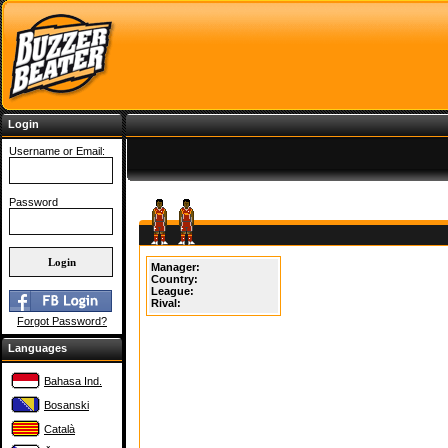
Login
Username or Email:
Password
Manager:
Country:
League:
Rival:
Forgot Password?
Languages
Bahasa Ind.
Bosanski
Català