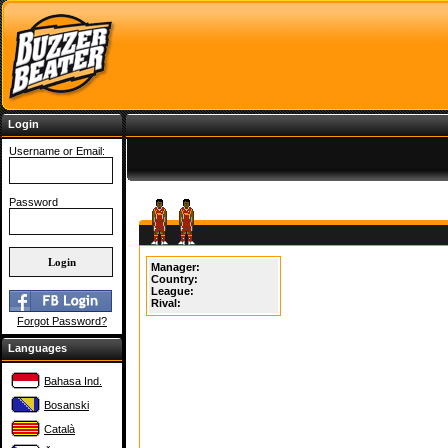
Login
Username or Email:
Password
Manager:
Country:
League:
Rival:
Forgot Password?
Languages
Bahasa Ind.
Bosanski
Català