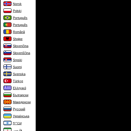
Norsk
Polski
Português
Português
Română
Shqipe
Slovenčina
Slovenščina
Srpski
Suomi
Svenska
Türkçe
Ελληνικά
Български
Македонски
Русский
Українська
עברית
فارسی