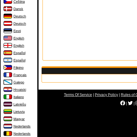
Čeština
Dansk
Deutsch
Deutsch
Eesti
English
English
Español
Español
Filipino
Français
Galego
Hrvatski
Terms Of Service
|
Privacy Policy
|
Rules of 
Italiano
|
|
Latviešu
Lietuvių
Magyar
Nederlands
Nederlands