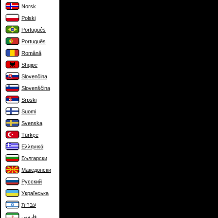
Norsk
Polski
Português
Português
Română
Shqipe
Slovenčina
Slovenščina
Srpski
Suomi
Svenska
Türkçe
Ελληνικά
Български
Македонски
Русский
Українська
עברית
فارسی