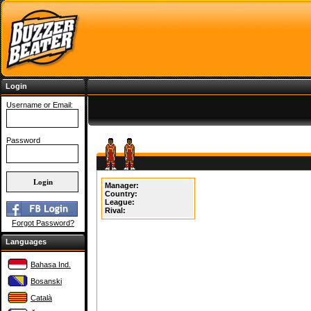
Login
Username or Email:
Password
Manager:
Country:
League:
Rival:
Forgot Password?
Languages
Bahasa Ind.
Bosanski
Català