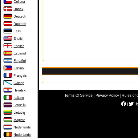
Čeština
Dansk
Deutsch
Deutsch
Eesti
English
English
Español
Español
Filipino
Français
Galego
Hrvatski
Terms Of Service
|
Privacy Policy
|
Rules of 
Italiano
|
|
Latviešu
Lietuvių
Magyar
Nederlands
Nederlands