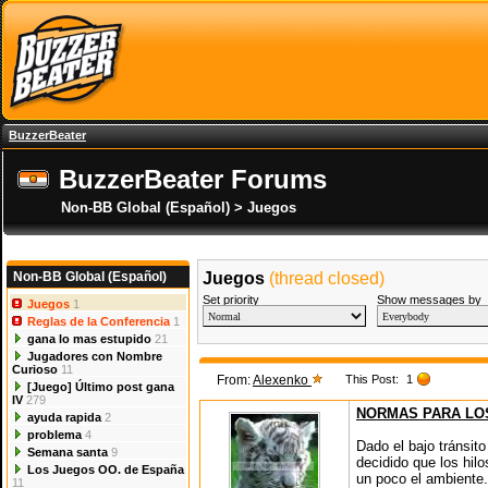
BuzzerBeater
BuzzerBeater Forums
Non-BB Global (Español) > Juegos
Non-BB Global (Español)
Juegos
(thread closed)
Set priority
Show messages by
Juegos
1
Reglas de la Conferencia
1
gana lo mas estupido
21
Jugadores con Nombre
Curioso
11
From:
Alexenko
This Post:
1
[Juego] Último post gana
IV
279
NORMAS PARA LO
ayuda rapida
2
problema
4
Dado el bajo tránsit
Semana santa
9
decidido que los hilo
Los Juegos OO. de España
un poco el ambiente.
11