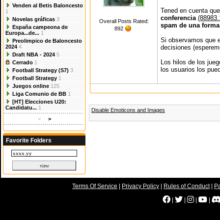
Venden al Betis Baloncesto
Tened en cuenta qu
1
conferencia
(88983.
Novelas gráficas
3
Overall Posts Rated:
spam de una form
España campeona de
892
Europa...de...
1
Si observamos que e
Preolimpico de Baloncesto
2024
4
decisiones (esperem
Draft NBA - 2024
5
Los hilos de los jue
Cerrado
1
los usuarios los pued
Football Strategy (S7)
3
Football Strategy
1
Juegos online
125
Liga Comunio de BB
1
[HT] Elecciones U20:
Candidatu...
1
Disable Emoticons and Images
<
>
Favorite Folders
Terms Of Service
|
Privacy Policy
|
Rules of Conduct
|
Pa
|
|
|
|