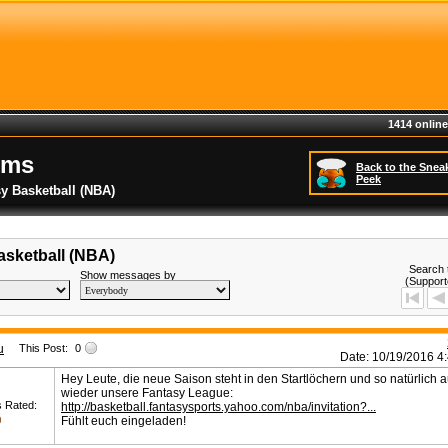
1414 online
ums
Back to the Snea
Peek
y Basketball (NBA)
asketball (NBA)
Search 
Show messages by
(Support
u
This Post:
0
Date: 10/19/2016 4
Hey Leute, die neue Saison steht in den Startlöchern und so natürlich 
wieder unsere Fantasy League:
s Rated:
http://basketball.fantasysports.yahoo.com/nba/invitation?...
Fühlt euch eingeladen!