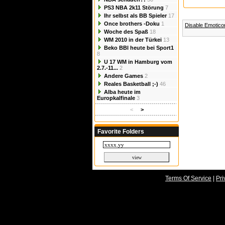
PS3 NBA 2k11 Störung
7
Ihr selbst als BB Spieler
17
Once brothers -Doku
1
Disable Emotic
Woche des Spaß
18
WM 2010 in der Türkei
13
Beko BBl heute bei Sport1
8
U 17 WM in Hamburg vom
2.7.-11...
2
Andere Games
2
Reales Basketball ;-)
46
Alba heute im
Europkalfinale
3
<
>
Favorite Folders
Terms Of Service
|
Pri