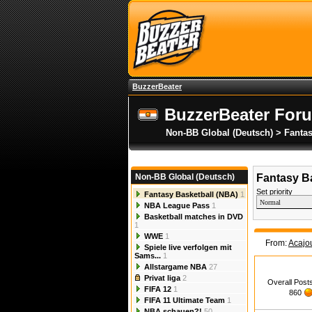
BuzzerBeater
BuzzerBeater For
Non-BB Global (Deutsch) > Fantas
Non-BB Global (Deutsch)
Fantasy B
Set priority
Fantasy Basketball (NBA)
1
NBA League Pass
1
Basketball matches in DVD
1
WWE
1
From:
Acajo
Spiele live verfolgen mit
Sams...
1
Allstargame NBA
27
Privat liga
2
Overall Post
FIFA 12
1
860
FIFA 11 Ultimate Team
1
NBA schauen?!
50