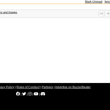
Mark Unread
Ign
ons and Images
vacy Policy
|
Rules of Conduct
|
Partners
|
Advertise on BuzzerBeater
|
|
|
|