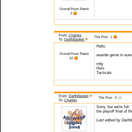
Overall Posts Rated:
3
From:
Charles
This Post:
1
To:
DarthBasket
Hallo,
Overall Posts Rated:
wuerde gerne in eure
52
mfg
Hom
Tacticals
From:
DarthBasket
This Post:
0
To:
Charles
Sorry, but we're full.
the playoff final of 
Last edited by Dart