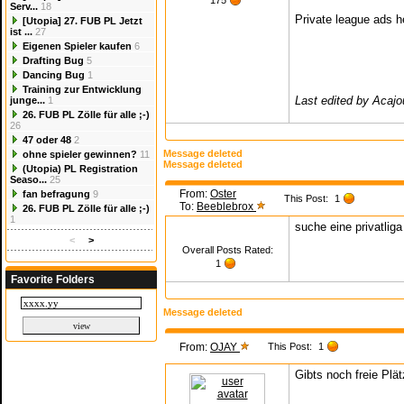
175
Serv...
18
Private league ads h
[Utopia] 27. FUB PL Jetzt
ist ...
27
Eigenen Spieler kaufen
6
Drafting Bug
5
Dancing Bug
1
Training zur Entwicklung
Last edited by Acaj
junge...
1
26. FUB PL Zölle für alle ;-)
26
47 oder 48
2
Message deleted
ohne spieler gewinnen?
11
Message deleted
(Utopia) PL Registration
Seaso...
25
From:
Oster
fan befragung
9
This Post:
1
To:
Beeblebrox
26. FUB PL Zölle für alle ;-)
1
suche eine privatliga
<
>
Overall Posts Rated:
1
Favorite Folders
Message deleted
From:
OJAY
This Post:
1
Gibts noch freie Plä