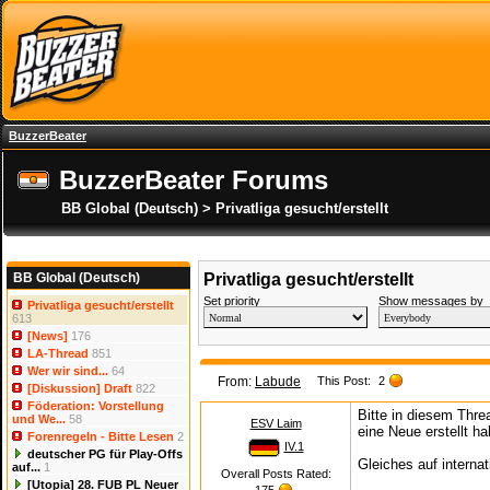
BuzzerBeater
BuzzerBeater Forums
BB Global (Deutsch) > Privatliga gesucht/erstellt
BB Global (Deutsch)
Privatliga gesucht/erstellt
Set priority
Show messages by
Privatliga gesucht/erstellt
613
[News]
176
LA-Thread
851
Wer wir sind...
64
From:
Labude
This Post:
2
[Diskussion] Draft
822
Föderation: Vorstellung
Bitte in diesem Threa
und We...
58
ESV Laim
eine Neue erstellt h
Forenregeln - Bitte Lesen
2
IV.1
deutscher PG für Play-Offs
Gleiches auf interna
auf...
1
Overall Posts Rated:
[Utopia] 28. FUB PL Neuer