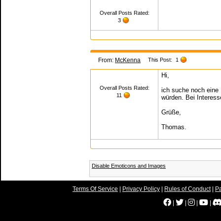
Overall Posts Rated:
3
From:
McKenna
This Post:
1
Hi,
Overall Posts Rated:
ich suche noch eine 
11
würden. Bei Interess
Grüße,
Thomas.
Disable Emoticons and Images
Terms Of Service
|
Privacy Policy
|
Rules of Conduct
|
Pa
|
|
|
|