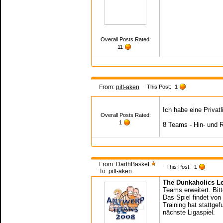
Overall Posts Rated:
11
From:
pitt-aken
This Post:
1
Ich habe eine Privat
Overall Posts Rated:
1
8 Teams - Hin- und R
From:
DarthBasket
This Post:
1
To:
pitt-aken
The Dunkaholics L
Teams erweitert. Bit
Das Spiel findet von
Training hat stattge
nächste Ligaspiel.